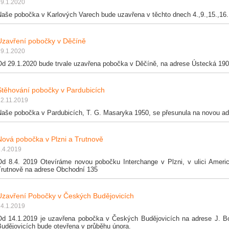
29.1.2020
Naše pobočka v Karlových Varech bude uzavřena v těchto dnech 4.,9.,15.,16.,
Uzavření pobočky v Děčíně
29.1.2020
Od 29.1.2020 bude trvale uzavřena pobočka v Děčíně, na adrese Ústecká 19
Stěhování pobočky v Pardubicích
12.11.2019
Naše pobočka v Pardubicích, T. G. Masaryka 1950, se přesunula na novou ad
Nová pobočka v Plzni a Trutnově
.4.2019
Od 8.4. 2019 Otevíráme novou pobočku Interchange v Plzni, v ulici Amer
Trutnově na adrese Obchodní 135
Uzavření Pobočky v Českých Budějovicích
14.1.2019
Od 14.1.2019 je uzavřena pobočka v Českých Budějovicích na adrese J. 
Budějovicích bude otevřena v průběhu února.