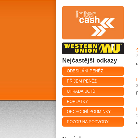
Nejčastější odkazy
ODESÍLÁNÍ PENĚZ
PŘÍJEM PENĚZ
ÚHRADA ÚČTŮ
POPLATKY
OBCHODNÍ PODMÍNKY
5
POZOR NA PODVODY