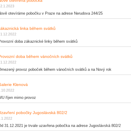
Nově otevřená pobočka
12.1.2023
Nově otevíráme pobočku v Praze na adrese Nerudova 244/25
zákaznická linka během svátků
21.12.2022
Provozní doba zákaznické linky během svátků
Provozní doba během vánočních svátků
21.12.2022
Omezený provoz poboček během vánočních svátků a na Nový rok
Galerie Klenová
3.10.2022
WU říjen mimo provoz
Uzavření pobočky Jugoslávská 802/2
.1.2022
Od 31.12.2021 je trvale uzavřena pobočka na adrese Jugoslávská 802/2