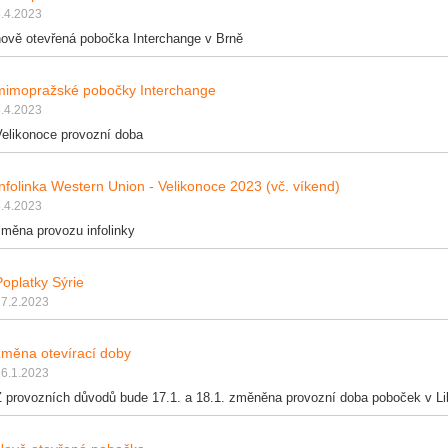
.4.2023
nově otevřená pobočka Interchange v Brně
mimopražské pobočky Interchange
.4.2023
Velikonoce provozní doba
Infolinka Western Union - Velikonoce 2023 (vč. víkend)
.4.2023
změna provozu infolinky
Poplatky Sýrie
27.2.2023
změna otevírací doby
16.1.2023
Z provozních důvodů bude 17.1. a 18.1. změněna provozní doba poboček v Lib