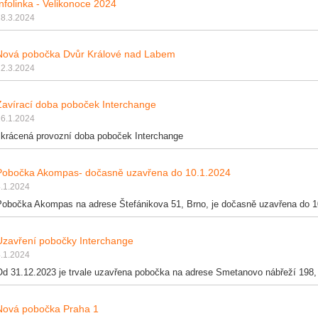
Infolinka - Velikonoce 2024
28.3.2024
Nová pobočka Dvůr Králové nad Labem
22.3.2024
Zavírací doba poboček Interchange
16.1.2024
zkrácená provozní doba poboček Interchange
Pobočka Akompas- dočasně uzavřena do 10.1.2024
.1.2024
Pobočka Akompas na adrese Štefánikova 51, Brno, je dočasně uzavřena do 1
Uzavření pobočky Interchange
.1.2024
Od 31.12.2023 je trvale uzavřena pobočka na adrese Smetanovo nábřeží 198,
Nová pobočka Praha 1