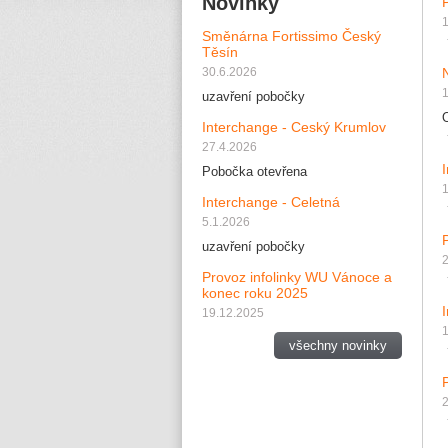
Novinky
Směnárna Fortissimo Český
Těsín
30.6.2026
uzavření pobočky
Interchange - Ceský Krumlov
27.4.2026
Pobočka otevřena
Interchange - Celetná
5.1.2026
uzavření pobočky
Provoz infolinky WU Vánoce a
konec roku 2025
19.12.2025
všechny novinky