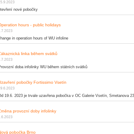
25.9.2023
otevření nové pobočky
Operation hours - public holidays
.7.2023
hange in operation hours of WU infoline
Zákaznická linka během svátků
.7.2023
Provozní doba infolinky WU během státních svátků
Uzavření pobočky Fortissimo Vsetín
19.6.2023
Od 19.6. 2023 je trvale uzavřena pobočka v OC Galerie Vsetín, Smetanova 2
Změna provozní doby infolinky
.6.2023
Nová pobočka Brno