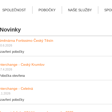
SPOLEČNOST
POBOČKY
NAŠE SLUŽBY
SPO
Novinky
Směnárna Fortissimo Český Těsín
30.6.2026
uzavření pobočky
Interchange - Ceský Krumlov
27.4.2026
Pobočka otevřena
Interchange - Celetná
.1.2026
uzavření pobočky