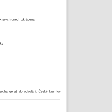
ěkterých dnech zkrácena
nky
erchange až do odvolání, Český krumlov,