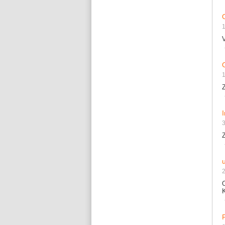
1
Z
3
2