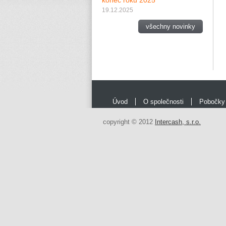
konec roku 2025
19.12.2025
všechny novinky
Úvod
O společnosti
Pobočky
copyright © 2012
Intercash, s.r.o.