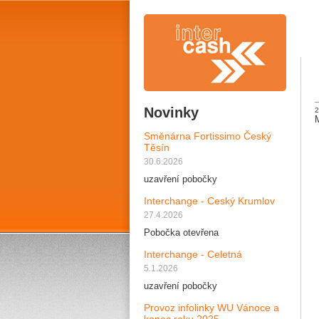
Novinky
2
Směnárna Fortissimo Český
Těsín
30.6.2026
uzavření pobočky
Interchange - Ceský Krumlov
27.4.2026
Pobočka otevřena
Interchange - Celetná
5.1.2026
uzavření pobočky
Provoz infolinky WU Vánoce a