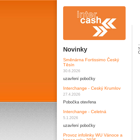
Novinky
5
Směnárna Fortissimo Český
Těsín
30.6.2026
uzavření pobočky
Interchange - Ceský Krumlov
27.4.2026
Pobočka otevřena
Interchange - Celetná
5.1.2026
uzavření pobočky
Provoz infolinky WU Vánoce a