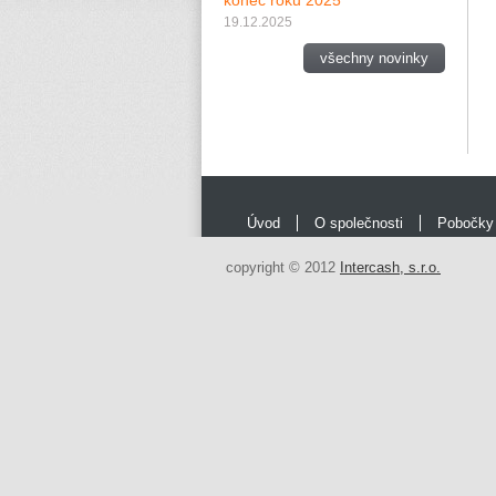
konec roku 2025
19.12.2025
všechny novinky
Úvod
O společnosti
Pobočky
copyright © 2012
Intercash, s.r.o.