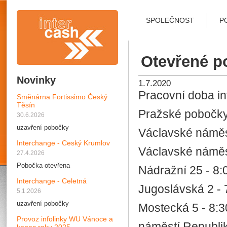
SPOLEČNOST
P
Otevřené p
Novinky
1.7.2020
Pracovní doba inf
Směnárna Fortissimo Český
Těsín
Pražské pobočky
30.6.2026
uzavření pobočky
Václavské náměst
Interchange - Ceský Krumlov
Václavské náměst
27.4.2026
Pobočka otevřena
Nádražní 25 - 8:
Interchange - Celetná
Jugoslávská 2 - 
5.1.2026
uzavření pobočky
Mostecká 5 - 8:3
Provoz infolinky WU Vánoce a
náměstí Republik