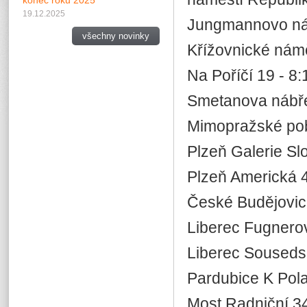
konec roku 2025
19.12.2025
Jungmannovo nám
všechny novinky
Křížovnické námě
Na Poříčí 19 - 8:
Smetanova nábřež
Mimopražské po
Plzeň Galerie Sl
Plzeň Americká 4
České Budějovice
Liberec Fugnerov
Liberec Sousedsk
Pardubice K Pola
Most Radniční 34