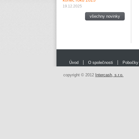
konec roku 2025
19.12.2025
všechny novinky
Úvod
O společnosti
Pobočky
copyright © 2012
Intercash, s.r.o.