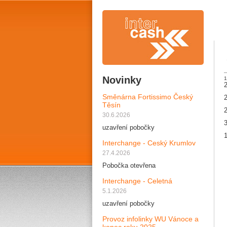
Novinky
1
2
Směnárna Fortissimo Český
2
Těsín
2
30.6.2026
3
uzavření pobočky
1
Interchange - Ceský Krumlov
27.4.2026
Pobočka otevřena
Interchange - Celetná
5.1.2026
uzavření pobočky
Provoz infolinky WU Vánoce a