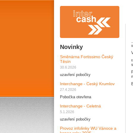
Novinky
9
Směnárna Fortissimo Český
Těsín
30.6.2026
uzavření pobočky
n
Interchange - Ceský Krumlov
B
27.4.2026
Pobočka otevřena
Interchange - Celetná
5.1.2026
uzavření pobočky
Provoz infolinky WU Vánoce a