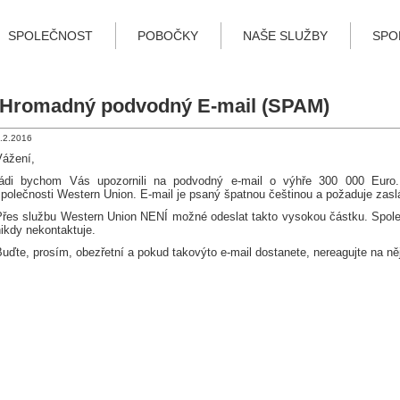
SPOLEČNOST
POBOČKY
NAŠE SLUŽBY
SPO
Hromadný podvodný E-mail (SPAM)
.2.2016
Vážení,
rádi bychom Vás upozornili na podvodný e-mail o výhře 300 000 Euro
společnosti Western Union. E-mail je psaný špatnou češtinou a požaduje zasl
Přes službu Western Union NENÍ možné odeslat takto vysokou částku. Spol
ikdy nekontaktuje.
uďte, prosím, obezřetní a pokud takovýto e-mail dostanete, nereagujte na ně