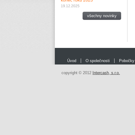
konec roku 2025
19.12.2025
všechny novinky
Úvod
O společnosti
Pobočky
copyright © 2012
Intercash, s.r.o.