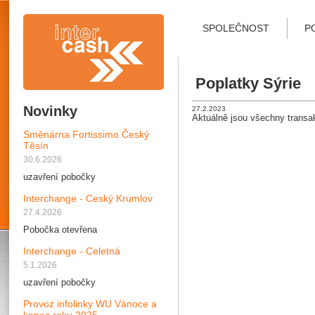
SPOLEČNOST
P
Poplatky Sýrie
Novinky
27.2.2023
Aktuálně jsou všechny transak
Směnárna Fortissimo Český
Těsín
30.6.2026
uzavření pobočky
Interchange - Ceský Krumlov
27.4.2026
Pobočka otevřena
Interchange - Celetná
5.1.2026
uzavření pobočky
Provoz infolinky WU Vánoce a