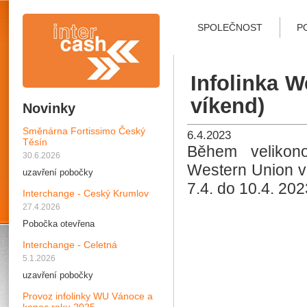
SPOLEČNOST
P
Infolinka W
víkend)
Novinky
Směnárna Fortissimo Český
6.4.2023
Těsín
Během velikono
30.6.2026
Western Union v 
uzavření pobočky
7.4. do 10.4. 202
Interchange - Ceský Krumlov
27.4.2026
Pobočka otevřena
Interchange - Celetná
5.1.2026
uzavření pobočky
Provoz infolinky WU Vánoce a