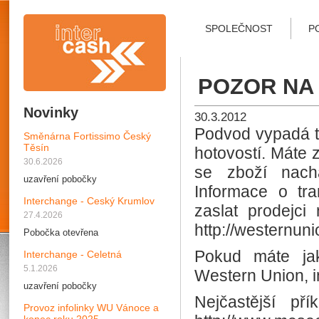
SPOLEČNOST
P
POZOR NA
Novinky
30.3.2012
Podvod vypadá ta
Směnárna Fortissimo Český
Těsín
hotovostí. Máte 
30.6.2026
se zboží nachá
uzavření pobočky
Informace o tra
Interchange - Ceský Krumlov
zaslat prodejci
27.4.2026
http://westernuni
Pobočka otevřena
Pokud máte jak
Interchange - Celetná
5.1.2026
Western Union, i
uzavření pobočky
Nejčastější př
Provoz infolinky WU Vánoce a