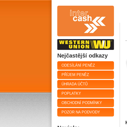
Nejčastější odkazy
ODESÍLÁNÍ PENĚZ
PŘÍJEM PENĚZ
ÚHRADA ÚČTŮ
POPLATKY
OBCHODNÍ PODMÍNKY
POZOR NA PODVODY