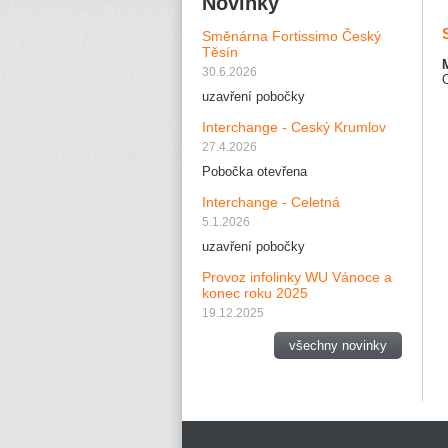
Novinky
Směnárna Fortissimo Český
Těsín
30.6.2026
O
uzavření pobočky
Interchange - Ceský Krumlov
27.4.2026
Pobočka otevřena
Interchange - Celetná
5.1.2026
uzavření pobočky
Provoz infolinky WU Vánoce a
konec roku 2025
19.12.2025
všechny novinky