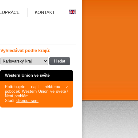
LUPRÁCE
KONTAKT
Vyhledávat podle krajů:
Western Union ve světě
Potřebujete najít některou z
poboček Western Union ve světě?
Není problém.
Stačí
kliknout sem
.